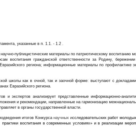
ента, указанные в п. 1.1. - 1.2 .
н научно-публицистические материалы по патриотическому воспитанию м
сам воспитания гражданской ответственности за Родину, бережении
н Евразийского региона; информационные материалы по профилактике 
ской школы как в очной, так и заочной форме: выступают с докладам
нах Евразийского региона.
стов и экспертов анализирует представленные информационно-аналит
дложения и рекомендации, направленные на гармонизацию межнационал
правляет в органы государственной власти.
 подведения итогов Конкурса
научных и
сследовательских работ молодых
, практики воспитания в современных условиях» и в реализации мероп