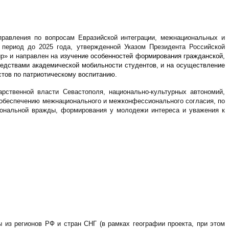
управления по вопросам Евразийской интеграции, межнациональных и
 период до 2025 года, утвержденной Указом Президента Российской
ир» и направлен на
изучение особенностей формирования гражданской,
средствами академической мобильности студентов, и
на осуществление
стов по патриотическому воспитанию.
рственной власти Севастополя, национально-культурных автономий,
 обеспечению межнационального и межконфессионального согласия, по
иональной вражды, формирования у молодежи интереса и уважения к
 из регионов РФ и стран СНГ (в рамках географии проекта, при этом