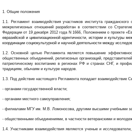
1. Общие положения
1.1. Регламент взаимодействия участников института гражданского
межрелигиозных отношений разработан в соответствии со Стратеги
Федерации от 19 декабря 2012 года N 1666, Положением о проекте «
евразийской и цивилизационной идентичности, истории и культуры м
координации социокультурной и научной деятельности между исследов
1.2.
Основной целью Регламента является повышение эффективности
общественных объединений, религиозных организаций, представителе
патриотическому воспитанию в регионах РФ и странах СНГ, и проф
традициям, обычаям и культуре народов.
1.3. Под действие настоящего Регламента попадает взаимодействие С
- органами государственной власти;
- органами местного самоуправления;
- филиалами МГУ им. М.В. Ломоносова, другими высшими учебными за
- общественными объединениями, в частности ветеранскими и молоде
1.4. Участниками взаимодействия являются ученые и исследователи,