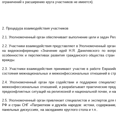
ограничений к расширению круга участников не имеется).
2. Процедура взаимодействия участников
2.1. Уполномоченный орган обеспечивает выполнение цели и задач Реглам
2.2. Участники взаимодействия представляют в Уполномоченный орга
на видеоконференцию «Значение идей Н.Я. Данилевского по вопро
особенностях и перспективах развития гражданского общества стра
вражды.
2.3. Участники взаимодействия принимают участие в работе Евразий
состояния межнациональных и межконфессиональных отношений в стра
2.4. Уполномоченный орган при содействии и поддержке специали
межконфессиональных отношений, и разрабатывает практические пре
предконфликтных ситуаций на религиозной и национальной почве, и на
2.5. Уполномоченный орган привлекает специалистов и экспертов для
РФ и стран СНГ «Патриотизм и дружба народов: истоки, содержание
панельных дискуссиях, на заседаниях круглого стола и т.п..