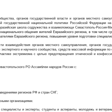
 общества, органов государственной власти и органов местного само
ей государственной национальной политики Российской Федерации на
Евразийская школа содружества и взаимопомощи Севастополь-Россия-М
ежнационального общения жителей Евразийского региона, в том числе 
ателями Евразийского региона; повышения уровня подготовки специали
 взаимодействия органов местного самоуправления, органов госуда
й экспертного и научного сообщества, средств массовой информации по
илактике экстремизма с целью предотвращения этнической и конфесс
евастопольского РО Ассамблеи народов России с:
ведениями регионов РФ и стран СНГ;
жными организациями.
 специалисты и эксперты, студенты и аспиранты, молодежь и ветераны