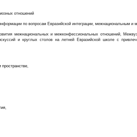
гиозных отношений
 информации по вопросам Евразийской интеграции, межнациональным и
развития межнациональных и межконфессиональных отношений, Межвуз
скуссий и круглых столов на летней Евразийской школе с привлече
 пространстве,
тия,