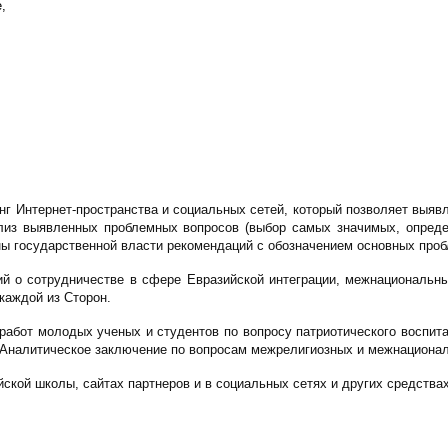
,
нг Интернет-пространства и социальных сетей, который позволяет выяв
лиз выявленных проблемных вопросов (выбор самых значимых, определе
аны государственной власти рекомендаций с обозначением основных пр
ний о сотрудничестве в сфере Евразийской интеграции, межнациональн
каждой из Сторон.
 работ молодых ученых и студентов по вопросу патриотического воспи
 Аналитическое заключение по вопросам межрелигиозных и межнациональ
йской школы, сайтах партнеров и в социальных сетях и других средств