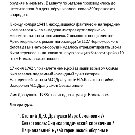
орудия и минометы. В минуту по батарее производилось до
шести залпов. А в день обрушивалось около 300 вражеских
снарядов.
К концу ноября 1941 г. находившаяся фактически на переднем
крае батарея была выведена из строя артиллерийско-
минометным огнем противника. С помощью специалистов
Артиллерийского ремонтного завода № 1127 Черноморского
флота два из четырех орудий удалось отремонтировать ,и они
были перенесены на новую огневую позицию батареи в район 10-
го км Балаклавского шоссе.
17 июня 1942 г. при налете немецкой авиации взрывом бомбы
был завален подземный командный пункт батареи.
Находившийся в нем М.С.Драпушко и Н.А.Казаков погибли.
Захоронен М.С.Драпушко в Севастополе.
Имя Драпушко с 1988 г. носит одна из улиц в Балаклаве.
Литература:
Стогний Д.Ю. Драпушко Марк Семенович //
Севастополь: Энциклопедический справочник /
Национальный музей героической обороны и