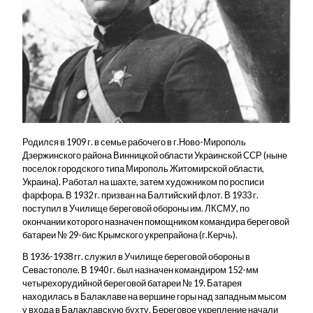
Родился в 1909 г. в семье рабочего в г.Ново-Мирополь
Дзержинского района Винницкой области Украинской ССР (ныне
поселок городского типа Мирополь Житомирской области,
Украина). Работал на шахте, затем художником по росписи
фарфора. В 1932 г. призван на Балтийский флот. В 1933 г.
поступил в Училище береговой обороны им. ЛКСМУ, по
окончании которого назначен помощником командира береговой
батареи № 29-бис Крымского укрепрайона (г.Керчь).
В 1936-1938 гг. служил в Училище береговой обороны в
Севастополе. В 1940 г. был назначен командиром 152-мм
четырехорудийной береговой батареи № 19. Батарея
находилась в Балаклаве на вершине горы над западным мысом
у входа в Балаклавскую бухту. Береговое укрепление начали