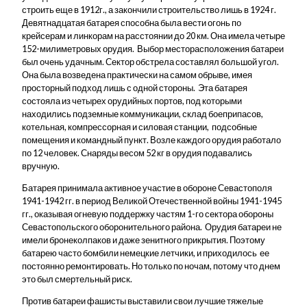
строить еще в 1912г., а закончили строительство лишь в 1924 г.
Девятнадцатая батарея способна была вести огонь по
крейсерам и линкорам на расстоянии до 20 км. Она имела четыре
152-милиметровых орудия. Выбор месторасположения батареи
был очень удачным. Сектор обстрела составлял большой угол.
Она была возведена практически на самом обрыве, имея
просторный подход лишь с одной стороны. Эта батарея
состояла из четырех орудийных портов, под которыми
находились подземные коммуникации, склад боеприпасов,
котельная, компрессорная и силовая станции, подсобные
помещения и командный пункт. Возле каждого орудия работало
по 12 человек. Снаряды весом 52 кг в орудия подавались
вручную.
Батарея принимала активное участие в обороне Севастополя
1941-1942 гг. в период Великой Отечественной войны 1941-1945
гг., оказывая огневую поддержку частям 1-го сектора обороны
Севастопольского оборонительного района. Орудия батареи не
имели бронеколпаков и даже зенитного прикрытия. Поэтому
батарею часто бомбили немецкие летчики, и приходилось ее
постоянно ремонтировать. Но только по ночам, потому что днем
это был смертельный риск.
Против батареи фашисты выставили свои лучшие тяжелые